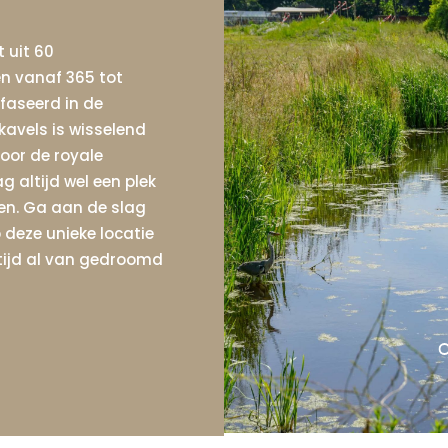
 uit 60
n vanaf 365 tot
faseerd in de
 kavels is wisselend
oor de royale
 altijd wel een plek
den. Ga aan de slag
 deze unieke locatie
ltijd al van gedroomd