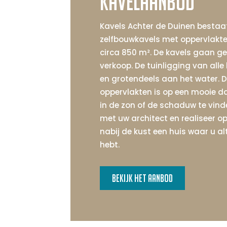
Kavelaanbod
Kavels Achter de Duinen bestaat
zelfbouwkavels met oppervlakte
circa 850 m². De kavels gaan ge
verkoop. De tuinligging van alle
en grotendeels aan het water. D
oppervlakten is op een mooie dag
in de zon of de schaduw te vin
met uw architect en realiseer op
nabij de kust een huis waar u a
hebt.
B
e
k
i
j
k
h
e
t
a
a
n
b
o
d