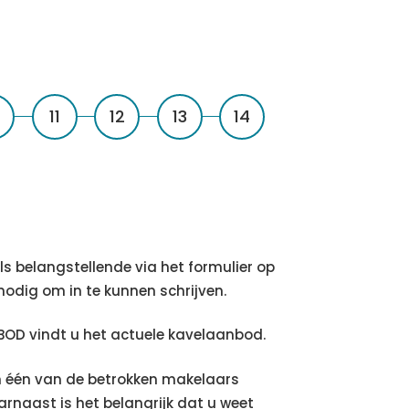
11
12
13
14
ls belangstellende via het formulier op
odig om in te kunnen schrijven.
NBOD vindt u het actuele kavelaanbod.
aan één van de betrokken makelaars
arnaast is het belangrijk dat u weet