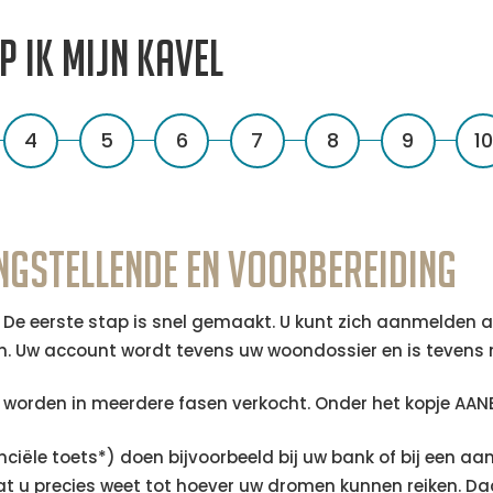
 ik mijn kavel
4
5
6
7
8
9
10
angstellende en voorbereiding
 De eerste stap is snel gemaakt. U kunt zich aanmelden a
 Uw account wordt tevens uw woondossier en is tevens n
n worden in meerdere fasen verkocht. Onder het kopje AA
nciële toets*) doen bijvoorbeeld bij uw bank of bij een 
dat u precies weet tot hoever uw dromen kunnen reiken. Da