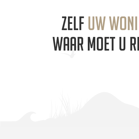
Zelf
uw woni
waar moet u r