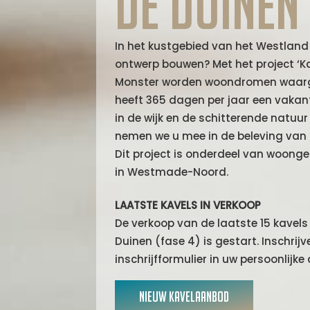
de Duinen
In het kustgebied van het Westland
ontwerp bouwen? Met het project ‘Ka
Monster worden woondromen waargem
heeft 365 dagen per jaar een vakan
in de wijk en de schitterende natuur
nemen we u mee in de beleving van 
Dit project is onderdeel van woonge
in Westmade-Noord.
LAATSTE KAVELS IN VERKOOP
De verkoop van de laatste 15 kavels 
Duinen (fase 4) is gestart. Inschrijv
inschrijfformulier in uw persoonlij
N
I
E
U
W
K
A
V
E
L
A
A
N
B
O
D