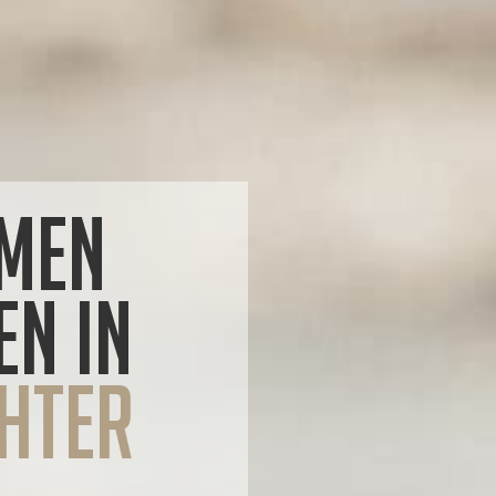
men
n in
hter