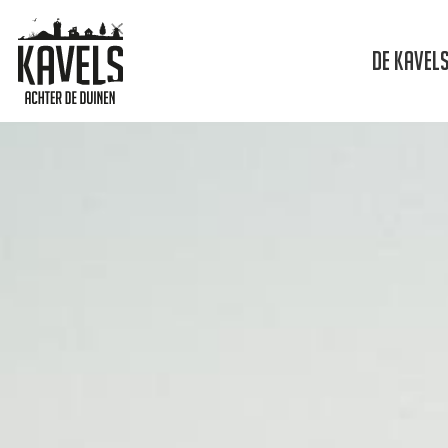
Skip
to
De Kavel
main
content