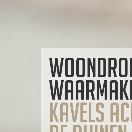
Woondro
waarmake
Kavels Ac