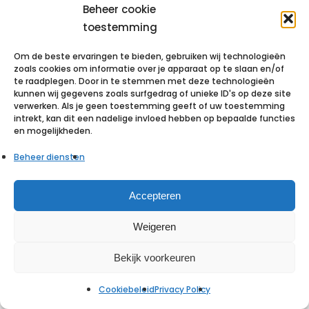
Beheer cookie
toestemming
Om de beste ervaringen te bieden, gebruiken wij technologieën
zoals cookies om informatie over je apparaat op te slaan en/of
te raadplegen. Door in te stemmen met deze technologieën
kunnen wij gegevens zoals surfgedrag of unieke ID's op deze site
verwerken. Als je geen toestemming geeft of uw toestemming
intrekt, kan dit een nadelige invloed hebben op bepaalde functies
en mogelijkheden.
Beheer diensten
Accepteren
Weigeren
Bekijk voorkeuren
Alle 11 kavels in fase 3 toegewezen en
gereserveerd
Cookiebeleid
Privacy Policy
Nieuws