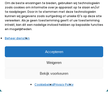
Om de beste ervaringen te bieden, gebruiken wij technologieën
zoals cookies om informatie over je apparaat op te slaan en/of
te raadplegen. Door in te stemmen met deze technologieën
kunnen wij gegevens zoals surfgedrag of unieke ID's op deze site
Olsthoorn makelaars
verwerken. Als je geen toestemming geeft of uw toestemming
0174 – 70 60 20
intrekt, kan dit een nadelige invloed hebben op bepaalde functies
en mogelijkheden.
nieuwbouw@olsthoornmakelaars.nl
Beheer diensten
Accepteren
Weigeren
Bekijk voorkeuren
Cookiebeleid
Privacy Policy
© 2026 Kavels Achter de Duinen. |
Privacy
Policy
facebook
instagram