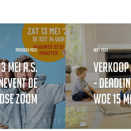
Previous Post
Next Post
3 mei a.s.
Verkoop 
event De
- deadlin
dse Zoom
woe 15 m