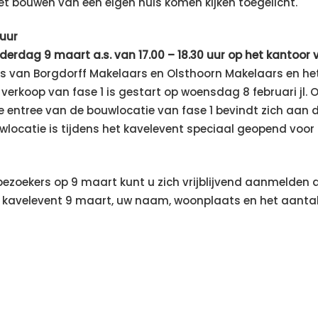
het bouwen van een eigen huis komen kijken toegelicht.
 uur
derdag 9 maart a.s. van 17.00 – 18.30 uur op het kantoo
rs van Borgdorff Makelaars en Olsthoorn Makelaars en h
erkoop van fase 1 is gestart op woensdag 8 februari jl. On
De entree van de bouwlocatie van fase 1 bevindt zich aa
locatie is tijdens het kavelevent speciaal geopend voor 
 bezoekers op 9 maart kunt u zich vrijblijvend aanmelden 
 kavelevent 9 maart, uw naam, woonplaats en het aantal