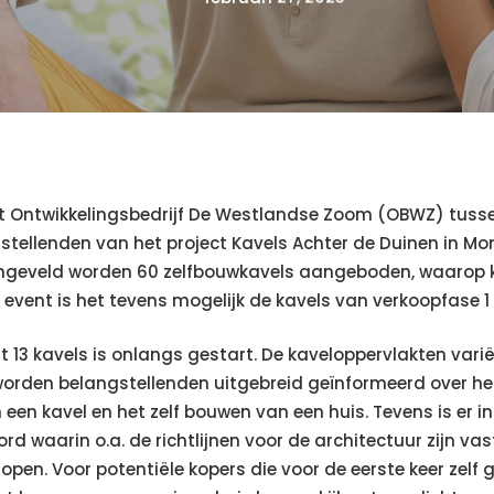
Ontwikkelingsbedrijf De Westlandse Zoom (OBWZ) tussen 
tellenden van het project Kavels Achter de Duinen in Mon
ngeveld worden 60 zelfbouwkavels aangeboden, waarop k
 event is het tevens mogelijk de kavels van verkoopfase 1
t 13 kavels is onlangs gestart. De kaveloppervlakten vari
worden belangstellenden uitgebreid geïnformeerd over h
n een kavel en het zelf bouwen van een huis. Tevens is er i
 waarin o.a. de richtlijnen voor de architectuur zijn va
pen. Voor potentiële kopers die voor de eerste keer zel