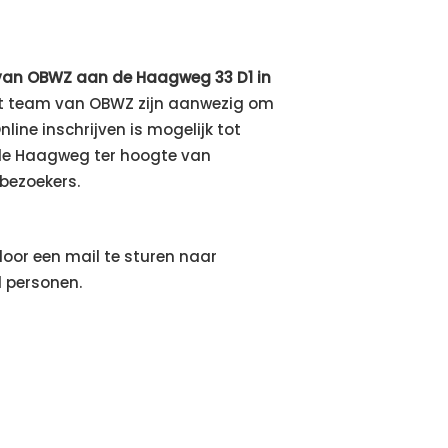
r van OBWZ aan de Haagweg 33 D1 in
et team van OBWZ zijn aanwezig om
line inschrijven is mogelijk tot
n de Haagweg ter hoogte van
bezoekers.
door een mail te sturen naar
 personen.