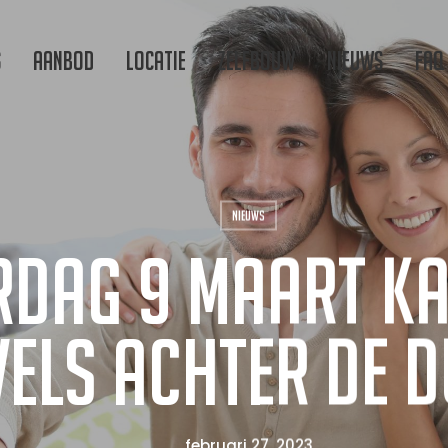
s
Aanbod
Locatie
Zelfbouw
Nieuws
FAQ
Nieuws
dag 9 maart ka
els Achter de D
februari 27, 2023